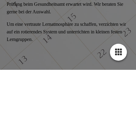
Prüfung beim Gesund­heits­amt erwartet wird. Wir beraten Sie
gerne bei der Auswahl.
Um eine vertraute Lernatmosphäre zu schaffen, verzichten wir
auf ein rotierendes System und unterrichten in kleinen festen
Lerngruppen.