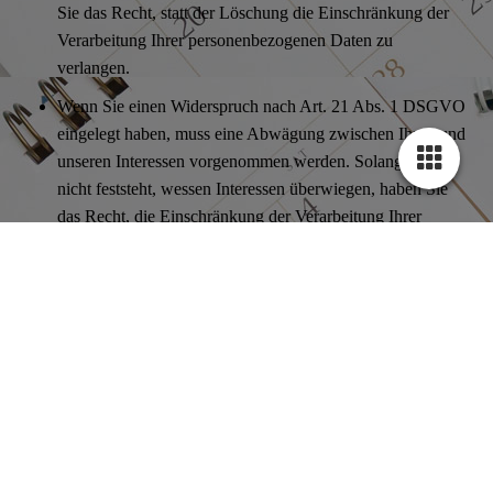
Sie das Recht, statt der Löschung die Einschränkung der
Verarbeitung Ihrer personenbezogenen Daten zu
verlangen.
Wenn Sie einen Widerspruch nach Art. 21 Abs. 1 DSGVO
eingelegt haben, muss eine Abwägung zwischen Ihren und
unseren Interessen vorgenommen werden. Solange noch
nicht feststeht, wessen Interessen überwiegen, haben Sie
das Recht, die Einschränkung der Verarbeitung Ihrer
personenbezogenen Daten zu verlangen.
Wenn Sie die Verarbeitung Ihrer personenbezogenen Daten
eingeschränkt haben, dürfen diese Daten – von ihrer
Speicherung abgesehen – nur mit Ihrer Einwilligung oder zur
Geltendmachung, Ausübung oder Verteidigung von
Rechtsansprüchen oder zum Schutz der Rechte einer anderen
natürlichen oder juristischen Person oder aus Gründen eines
wichtigen öffentlichen Interesses der Europäischen Union oder
eines Mitgliedstaats verarbeitet werden.