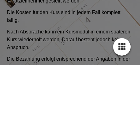
Ersatzteilnehmer gestellt werden.
Die Kosten für den Kurs sind in jedem Fall komplett
fällig.
Nach Absprache kann ein Kursmodul in einem späteren
Kurs wiederholt werden. Darauf besteht jedoch kein
Anspruch.
Die Bezahlung erfolgt entsprechend der Angaben in der
Anmeldebestätigung, die Sie per e-Mail erhalten.
Bei Über- oder Unterbelegung der Kurse bekommen Sie
bis spätestens 7 Tage vor Kursbeginn eine
Benachrichtigung per e-mail. Bereits gezahlte
Kursgebühren werden zurückgezahlt.