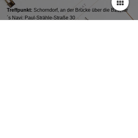
Treffpunkt:
Schorndorf, an der Brücke über die B29, für
´s Navi: Paul-Strähle-Straße 30