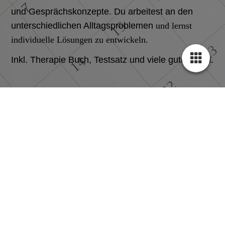
und Gesprächskonzepte. Du arbeitest an den
unterschiedlichen Alltagsproblemen
und lernst
individuelle Lösungen zu entwickeln.
Inkl. Therapie Buch, Testsatz und viele gute Ideen.
Arbeitsmaterialien:
In der Kursgebühr inbegriffen sind
Unterrichtsskripte, Therapiepläne, Testsatz und Mittelproben.
Teilnehmer :
mindestens 8 Teilnehmer, maximal 16
Teilnehmer
Unterrichtszeit:
Samstag von 10.00 bis 16.00 Uhr
Kosten:
gesamt 130,-€ / Zahlung 2 Wochen vor dem Kurs
Kursleitung:
Karl Andres, Fachdozent von Kohne