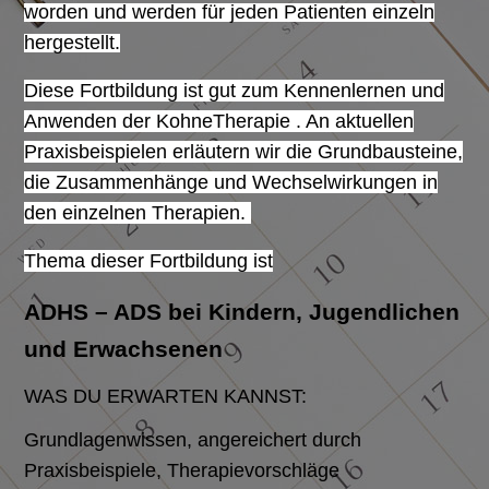
worden und werden für jeden Patienten einzeln
hergestellt.
Diese Fortbildung ist gut zum Kennenlernen und
Anwenden der
KohneTherapie
. An aktuellen
Praxisbeispielen erläutern wir die Grundbausteine,
die Zusammenhänge und Wechselwirkungen in
den einzelnen Therapien.
Thema dieser Fortbildung ist
ADHS – ADS bei Kindern, Jugendlichen
und Erwachsenen
WAS DU ERWARTEN KANNST:
Grundlagenwissen, angereichert durch
Praxisbeispiele, Therapievorschläge