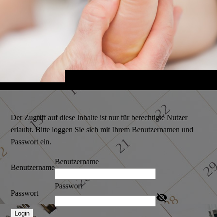
Der Zugriff auf diese Inhalte ist nur für berechtigte Nutzer
erlaubt. Bitte loggen Sie sich mit Ihrem Benutzernamen und
Passwort ein.
Benutzername
Benutzername
Passwort
Passwort
Login