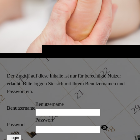
Der Zugriff auf diese Inhalte ist nur für berechtigte Nutzer
erlaubt. Bitte loggen Sie sich mit Ihrem Benutzernamen und
Passwort ein.
Benutzername
Benutzername
Passwort
Passwort
Login