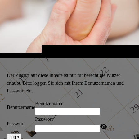
Der Zugriff auf diese Inhalte ist nur für berechtigte Nutzer
erlaubt. Bitte loggen Sie sich mit Ihrem Benutzernamen und
Passwort ein.
Benutzername
Benutzername
Passwort
Passwort
Login