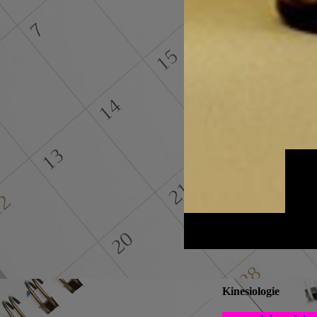
Kinesiologie