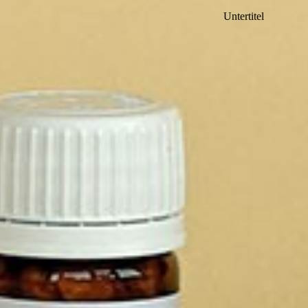
Untertitel