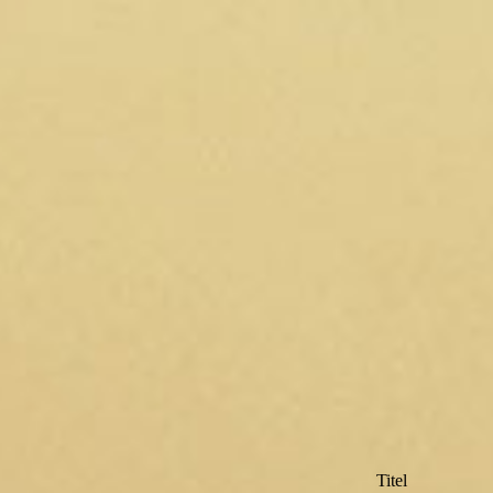
Titel