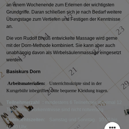
an einem Wochenende zum Erlernen der wichtigsten
Grundgriffe. Daran schließen sich je nach Bedarf weitere
Übungstage zum Vertiefen und Festigen der Kenntnisse
an.
Die von Rudolf Breuß entwickelte Massage wird gerne
mit der Dorn-Methode kombiniert. Sie kann aber auch
unabhängig davon als Wirbelsäulenmassage eingesetzt
werden.
Basiskurs Dorn
Arbeitsmaterialien:
Unterrichtsskripte sind in der
Kursgebühr inbegriffen, bitte bequeme Kleidung tragen.
Teilnehmerzahl :
mindestens 6 Teilnehmer, maximal 12
Teilnehmer, Vorkenntnisse sind nicht notwendig
Unterrichtszeiten:
Samstag und Sonntag 10.00 bis
16.30 Uhr,