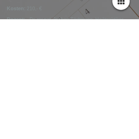
Kosten:
210,- €
Dozent:
Dr. rer.nat. Jochen Tödtmann, Heilpraktiker
Termin/Ort:
17./18. Oktober 2026; Schorndorf, Weilerstr. 6
Breuß-Massage
Arbeitsmaterialien:
Unterrichtsskripte sind in der
Kursgebühr inbegriffen, bitte bequeme Kleidung tragen.
Duschtuch und Handtuch mitbringen.
Teilnehmerzahl :
mindestens 6 Teilnehmer, maximal 12
Teilnehmer, Vorkenntnisse sind nicht notwendig
Unterrichtszeiten:
Sonntag 10.00 bis 16.00 Uhr,
Kosten:
110,- €